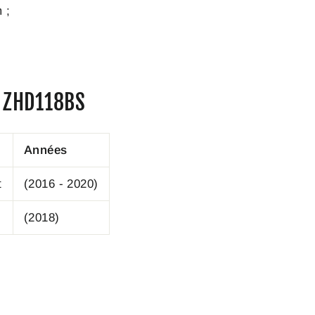
 ;
t ZHD118BS
Années
t
(2016 - 2020)
(2018)