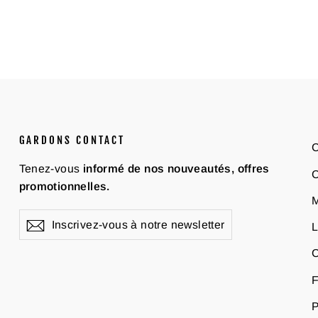
GARDONS CONTACT
C
Tenez-vous
informé de nos nouveautés, offres
C
promotionnelles.
M
Inscrivez-
S'inscrire
L
vous
à
C
notre
F
newsletter
P