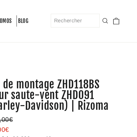
Panier
Recherche
ROMOS
BLOG
t de montage ZHD118BS
ur saute-vent ZHD091
arley-Davidson) | Rizoma
Prix
,00€
ier
réduit
00€