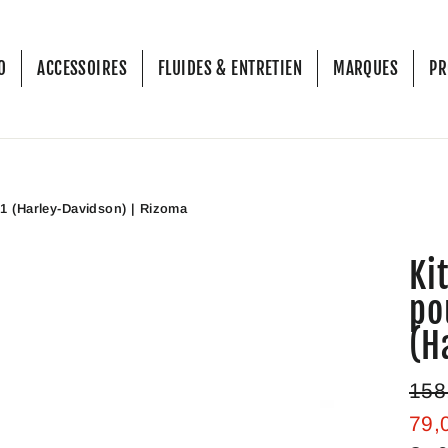
O
ACCESSOIRES
FLUIDES & ENTRETIEN
MARQUES
P
 (Harley-Davidson) | Rizoma
Ki
po
(H
Prix
158
régul
79,