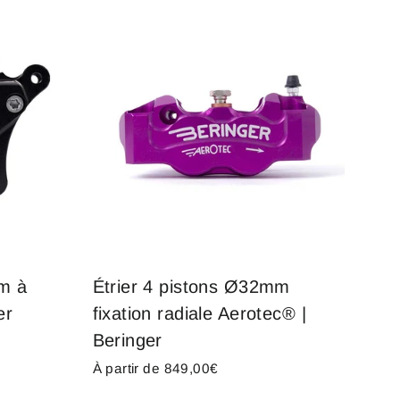
mm à
Étrier 4 pistons Ø32mm
er
fixation radiale Aerotec® |
Beringer
À partir de 849,00€