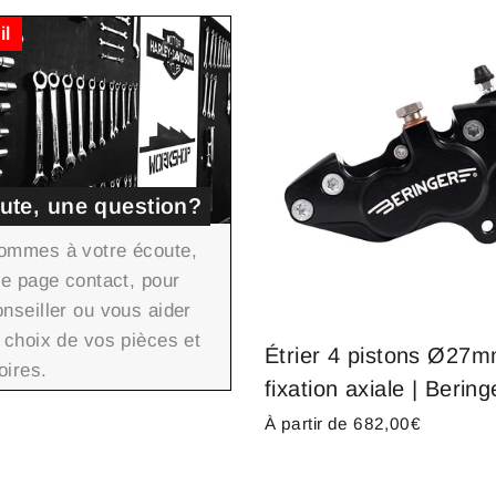
il
ute, une question?
ommes à votre écoute,
re page contact, pour
nseiller ou vous aider
 choix de vos pièces et
Étrier 4 pistons Ø27
oires.
fixation axiale | Bering
À partir de 682,00€