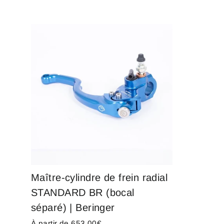
Maître-cylindre de frein radial
STANDARD BR (bocal
séparé) | Beringer
À partir de 653,00€