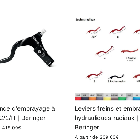
de d'embrayage à
Leviers freins et emb
C/1/H | Beringer
hydrauliques radiaux |
Beringer
de 418,00€
À partir de 209,00€