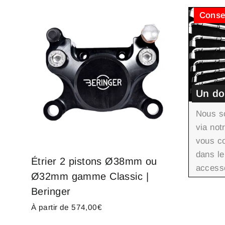
Conse
Un do
Nous s
via not
vous co
dans le
Étrier 2 pistons Ø38mm ou
access
Ø32mm gamme Classic |
Beringer
À partir de 574,00€