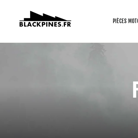
Passer
au
contenu
PIÈCES MOT