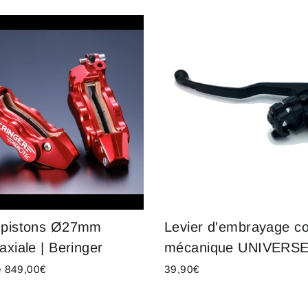
6 pistons Ø27mm
Levier d'embrayage c
 axiale | Beringer
mécanique UNIVERS
de 849,00€
39,90€