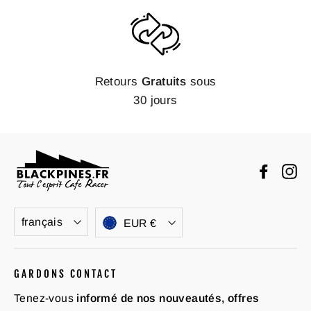
Retours
Gratuits
sous
30 jours
Faceb
In
Langue
Devise
français
EUR €
GARDONS CONTACT
Tenez-vous
informé de nos nouveautés, offres