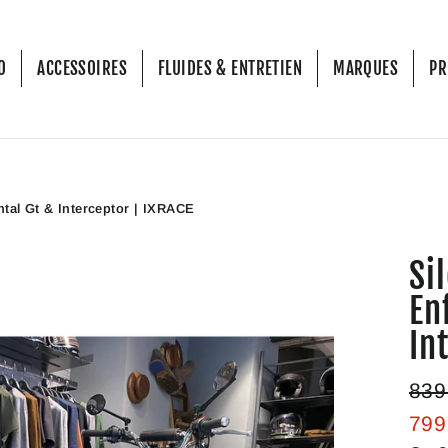
O
ACCESSOIRES
FLUIDES & ENTRETIEN
MARQUES
P
ntal Gt & Interceptor | IXRACE
Si
En
In
Prix
839
régul
799