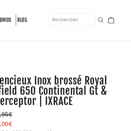
Panier
Recherche
ROMOS
BLOG
lencieux Inox brossé Royal
field 650 Continental Gt &
terceptor | IXRACE
Prix
,95€
ier
réduit
,00€