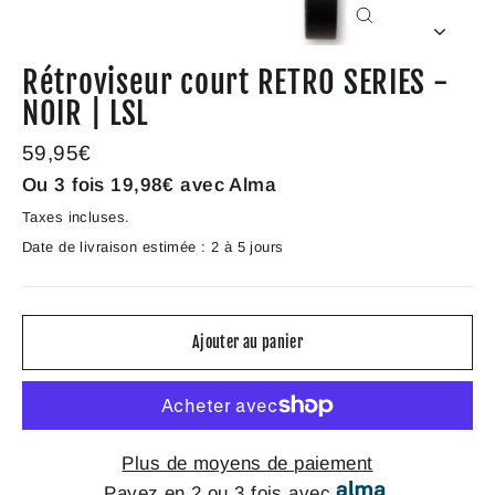
Fermer
(Esc)
Rétroviseur court RETRO SERIES -
NOIR | LSL
Prix
59,95€
régulier
Ou 3 fois
19,98€
avec Alma
Taxes incluses.
Date de livraison estimée : 2 à 5 jours
Ajouter au panier
Plus de moyens de paiement
Payez en 2 ou 3 fois avec