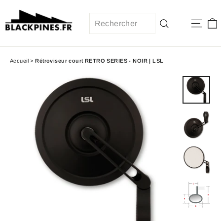
Passer
au
Navi
contenu
Recherche
Accueil
>
Rétroviseur court RETRO SERIES - NOIR | LSL