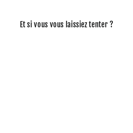
Et si vous vous laissiez tenter ?
Rétroviseur court RETRO SERIES
- NOIR | LSL