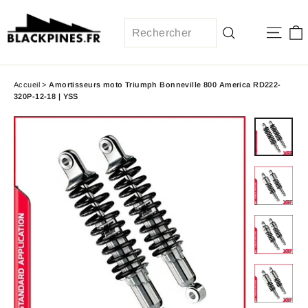
Passer
au
Navi
contenu
Recherche
Accueil
>
Amortisseurs moto Triumph Bonneville 800 America RD222-
320P-12-18 | YSS