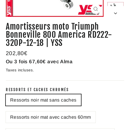
Fermer
(Esc)
Amortisseurs moto Triumph
Bonneville 800 America RD222-
320P-12-18 | YSS
Prix
202,80€
régulier
Ou 3 fois
67,60€
avec Alma
Taxes incluses.
RESSORTS ET CACHES CHROMÉS
Ressorts noir mat sans caches
Ressorts noir mat avec caches 60mm