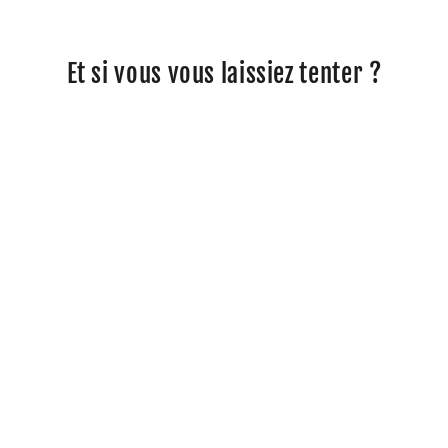
Et si vous vous laissiez tenter ?
Amortisseurs moto Triumph
Bonneville 800 America RD222-